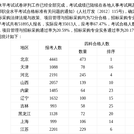
业水平考试试卷评判工作已经全部完成，考试成绩已陆续在各地人事考试网
标师职业水平考试合格标准有关问题的通知》(人社厅发〔2012〕115号)，
招标采购法律法规与政策、项目管理与招标采购均为72分合格，招标采购专
平考试共有51895人报名，实际应考35013人，应考率67.47%，考试合格人
%，项目管理与招标采购通过率为20.59%，招标采购专业实务通过率为20.1
况统计如下：
四科合格人数
地区
报考人数
数量
排序
北京
4441
473
1
天津
1088
78
16
河北
2191
245
4
山西
2057
139
10
内蒙
1485
64
23
辽宁
1632
100
15
吉林
993
58
25
黑龙江
1128
72
20
上海
999
106
14
江苏
2201
229
6