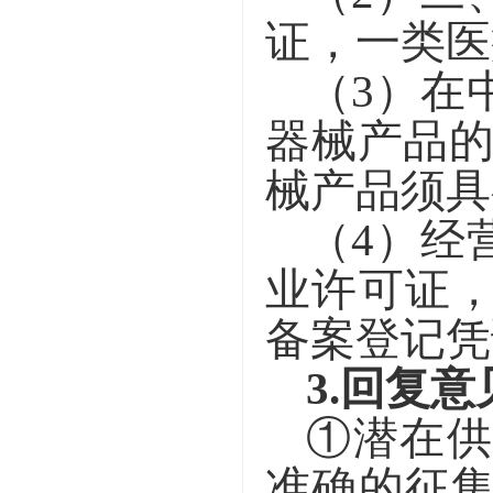
证，一类医
（
3
）在
器械产品
械产品须具
（
4
）经
业许可证
备案登记凭
3
.
回复意
①
潜在
准确的
征