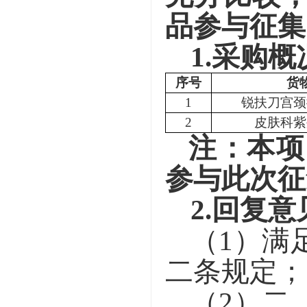
品参与征集
1.
采购概
序号
货
1
锐扶刀宫颈
2
皮肤科紫
注：
本项
参与此次征
2.
回复意
（
1
）
满
二条规定；
（
2
）二