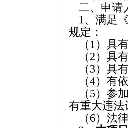
二、申请
1、满足
规定：
（
1）具
（
2）具
（
3）具
（
4）有
（
5）参
有重大违法
（
6）法