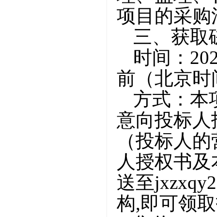
项
目的采购
三、获取
时间：
20
前（北京时
方式：本
意向
投标人
（
投标人
的
人授权书及
送至
jxzx
构,即可领取